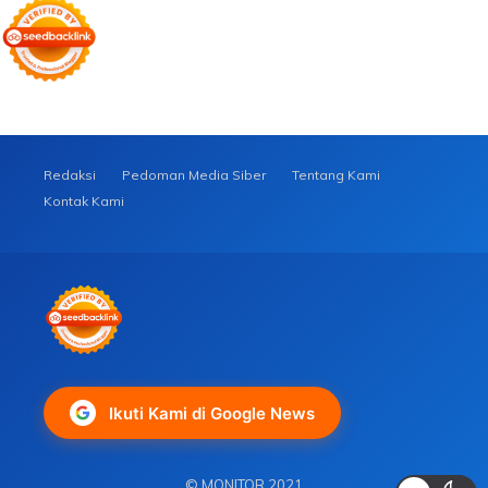
Redaksi
Pedoman Media Siber
Tentang Kami
Kontak Kami
Ikuti Kami di Google News
© MONITOR 2021