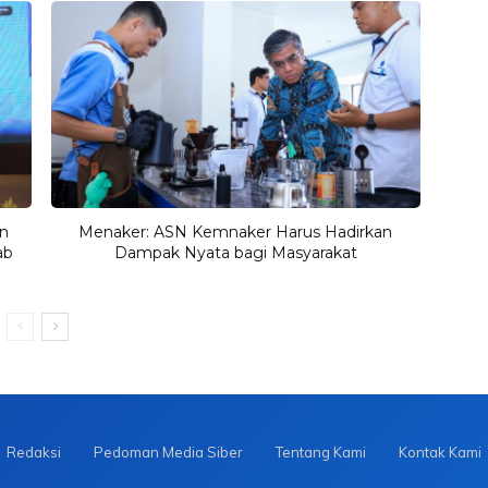
n
Menaker: ASN Kemnaker Harus Hadirkan
ab
Dampak Nyata bagi Masyarakat
Redaksi
Pedoman Media Siber
Tentang Kami
Kontak Kami