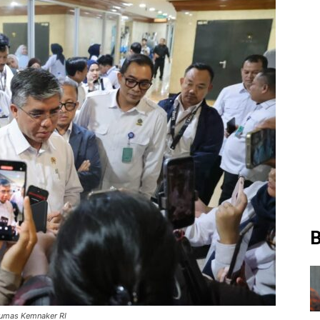
B
umas Kemnaker RI