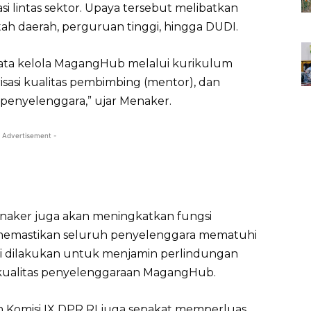
si lintas sektor. Upaya tersebut melibatkan
h daerah, perguruan tinggi, hingga DUDI.
ata kelola MagangHub melalui kurikulum
isasi kualitas pembimbing (mentor), dan
 penyelenggara,” ujar Menaker.
 Advertisement -
mnaker juga akan meningkatkan fungsi
emastikan seluruh penyelenggara mematuhi
ni dilakukan untuk menjamin perlindungan
 kualitas penyelenggaraan MagangHub.
n Komisi IX DPR RI juga sepakat memperluas