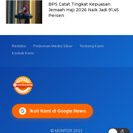
BPS Catat Tingkat Kepuasan
Jemaah Haji 2026 Naik Jadi 91,45
Persen
Redaksi
Pedoman Media Siber
Tentang Kami
Kontak Kami
Ikuti Kami di Google News
© MONITOR 2021