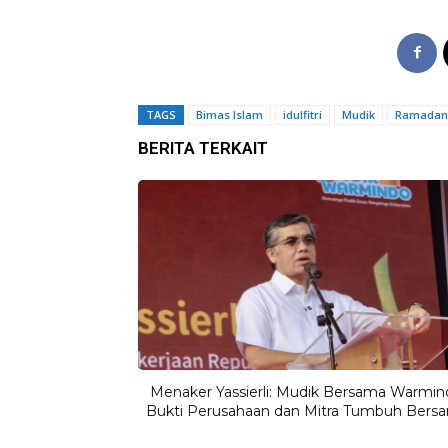
TAGS
Bimas Islam
idulfitri
Mudik
Ramadan
BERITA TERKAIT
Menaker Yassierli: Mudik Bersama Warmin
Bukti Perusahaan dan Mitra Tumbuh Bers