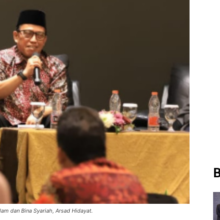
B
lam dan Bina Syariah, Arsad Hidayat.