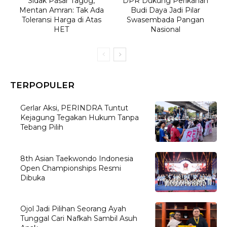
Sidak Pasar Tagog,
DPR Dukung Perikanan
Mentan Amran: Tak Ada
Budi Daya Jadi Pilar
Toleransi Harga di Atas
Swasembada Pangan
HET
Nasional
TERPOPULER
Gerlar Aksi, PERINDRA Tuntut
Kejagung Tegakan Hukum Tanpa
Tebang Pilih
8th Asian Taekwondo Indonesia
Open Championships Resmi
Dibuka
Ojol Jadi Pilihan Seorang Ayah
Tunggal Cari Nafkah Sambil Asuh