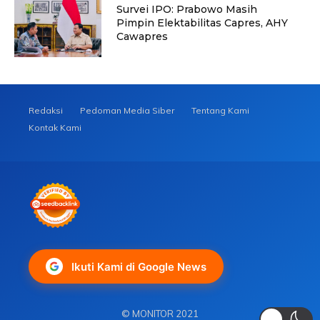
Survei IPO: Prabowo Masih
Pimpin Elektabilitas Capres, AHY
Cawapres
Redaksi
Pedoman Media Siber
Tentang Kami
Kontak Kami
Ikuti Kami di Google News
© MONITOR 2021