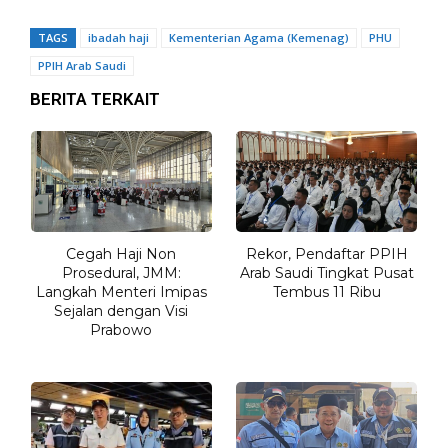
TAGS
ibadah haji
Kementerian Agama (Kemenag)
PHU
PPIH Arab Saudi
BERITA TERKAIT
Cegah Haji Non
Rekor, Pendaftar PPIH
Prosedural, JMM:
Arab Saudi Tingkat Pusat
Langkah Menteri Imipas
Tembus 11 Ribu
Sejalan dengan Visi
Prabowo