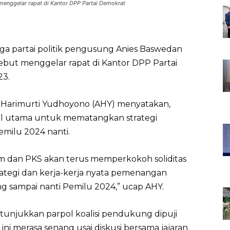
menggelar rapat di Kantor DPP Partai Demokrat
a partai politik pengusung Anies Baswedan
rsebut menggelar rapat di Kantor DPP Partai
23.
Harimurti Yudhoyono (AHY) menyatakan,
odal utama untuk mematangkan strategi
milu 2024 nanti.
dem dan PKS akan terus memperkokoh soliditas
ategi dan kerja-kerja nyata pemenangan
ng sampai nanti Pemilu 2024,” ucap AHY.
unjukkan parpol koalisi pendukung dipuji
ni merasa senang usai diskusi bersama jajaran