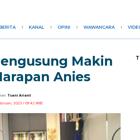
BERITA
KANAL
OPINI
WAWANCARA
VIDE
 Pengusung Makin
T
 Harapan Anies
ran:
Tsani Ariant
ebruari, 2023 / 09:42 WIB