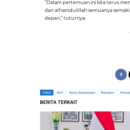
“Dalam pertemuan ini kita terus me
dan alhamdulillah semuanya semakin 
depan,” tuturnya.
-
TAGS
AHY
Anies Baswedan
Nasdem
Pemil
BERITA TERKAIT