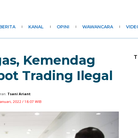
BERITA
KANAL
OPINI
WAWANCARA
VIDE
gas, Kemendag
T
ot Trading Ilegal
ran:
Tsani Ariant
Januari, 2022 / 18:07 WIB