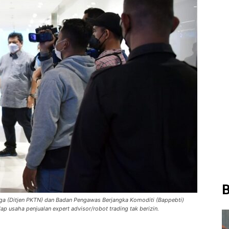
B
aga (Ditjen PKTN) dan Badan Pengawas Berjangka Komoditi (Bappebti)
p usaha penjualan expert advisor/robot trading tak berizin.