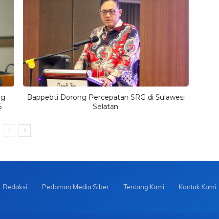
ag
Bappebti Dorong Percepatan SRG di Sulawesi
5
Selatan
Redaksi
Pedoman Media Siber
Tentang Kami
Kontak Kami