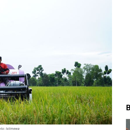
B
oto: Istimewa