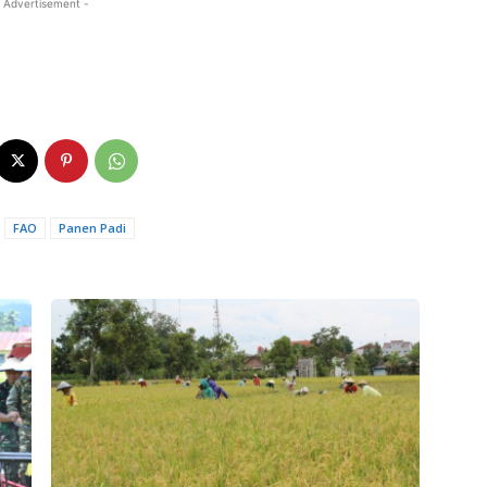
 Advertisement -
FAO
Panen Padi