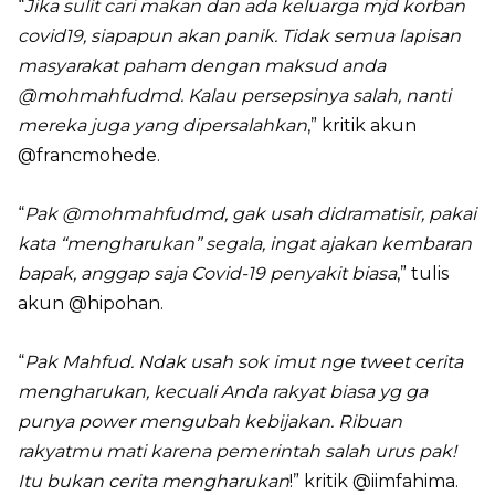
“
Jika sulit cari makan dan ada keluarga mjd korban
covid19, siapapun akan panik. Tidak semua lapisan
masyarakat paham dengan maksud anda
@mohmahfudmd. Kalau persepsinya salah, nanti
mereka juga yang dipersalahkan
,” kritik akun
@francmohede.
“
Pak @mohmahfudmd, gak usah didramatisir, pakai
kata “mengharukan” segala, ingat ajakan kembaran
bapak, anggap saja Covid-19 penyakit biasa
,” tulis
akun @hipohan.
“
Pak Mahfud. Ndak usah sok imut nge tweet cerita
mengharukan, kecuali Anda rakyat biasa yg ga
punya power mengubah kebijakan. Ribuan
rakyatmu mati karena pemerintah salah urus pak!
Itu bukan cerita mengharukan
!” kritik @iimfahima.