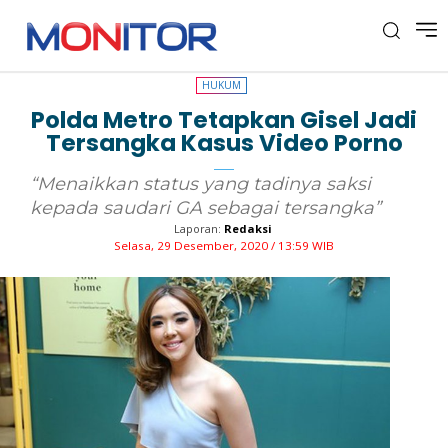
HUKUM
HUKUM
Polda Metro Tetapkan Gisel Jadi
Tersangka Kasus Video Porno
“Menaikkan status yang tadinya saksi
kepada saudari GA sebagai tersangka”
Laporan:
Redaksi
Selasa, 29 Desember, 2020 / 13:59 WIB