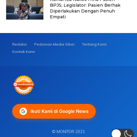
BPJS, Legislator: Pasien Berhak
Diperlakukan Dengan Penuh
Empati
Redaksi
Pedoman Media Siber
Tentang Kami
Kontak Kami
Ikuti Kami di Google News
© MONITOR 2021