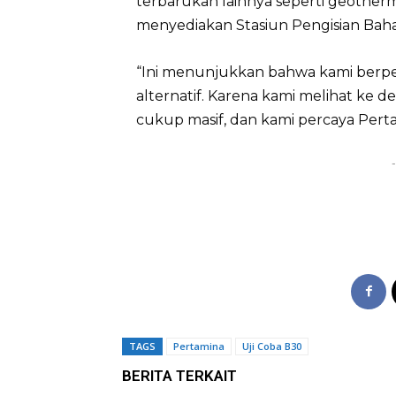
terbarukan lainnya seperti geother
menyediakan Stasiun Pengisian Bahan
“Ini menunjukkan bahwa kami berp
alternatif. Karena kami melihat ke de
cukup masif, dan kami percaya Pert
-
TAGS
Pertamina
Uji Coba B30
BERITA TERKAIT