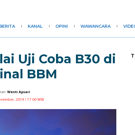
BERITA
KANAL
OPINI
WAWANCARA
VIDE
ai Uji Coba B30 di
T
inal BBM
ran:
Wenti Apsari
ovember, 2019 / 17:00 WIB