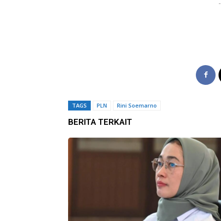
-
TAGS
PLN
Rini Soemarno
BERITA TERKAIT