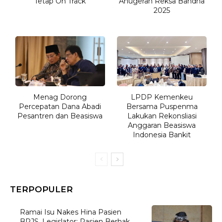
Tetap On Track
Anugerah Reksa Bandha
2025
Menag Dorong
LPDP Kemenkeu
Percepatan Dana Abadi
Bersama Puspenma
Pesantren dan Beasiswa
Lakukan Rekonsliasi
Anggaran Beasiswa
Indonesia Bankit
TERPOPULER
Ramai Isu Nakes Hina Pasien
BPJS, Legislator: Pasien Berhak