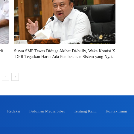
di
Siswa SMP Tewas Diduga Akibat Di-bully, Waka Komisi X
t
DPR Tegaskan Harus Ada Pembenahan Sistem yang Nyata
Redaksi
Pedoman Media Siber
Tentang Kami
Kontak Kami