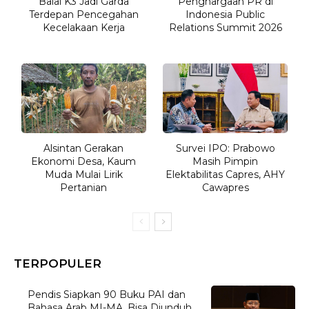
Balai K3 Jadi Garda
Penghargaan PR di
Terdepan Pencegahan
Indonesia Public
Kecelakaan Kerja
Relations Summit 2026
Alsintan Gerakan
Survei IPO: Prabowo
Ekonomi Desa, Kaum
Masih Pimpin
Muda Mulai Lirik
Elektabilitas Capres, AHY
Pertanian
Cawapres
TERPOPULER
Pendis Siapkan 90 Buku PAI dan
Bahasa Arab MI-MA, Bisa Diunduh